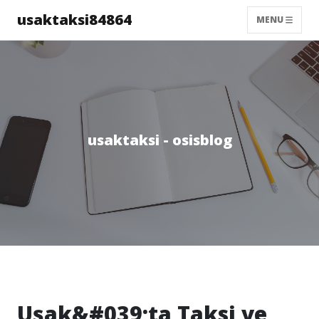
usaktaksi84864
MENU
usaktaksi - osisblog
Uşak&#039;ta Taksi ve